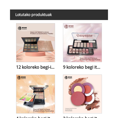
Lotutako produktuak
12 koloreko begi-itzala eta ingerada
9 koloreko begi itzala