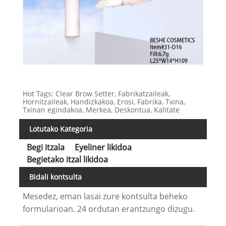
Hot Tags: Clear Brow Setter, Fabrikatzaileak,
Hornitzaileak, Handizkakoa, Erosi, Fabrika, Txina,
Txinan egindakoa, Merkea, Deskontua, Kalitate
Lotutako Kategoria
Begi itzala
Eyeliner likidoa
Begietako itzal likidoa
Bidali kontsulta
Mesedez, eman lasai zure kontsulta beheko
formularioan. 24 ordutan erantzungo dizugu.