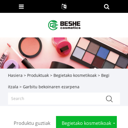
Hasiera
>
Produktuak
>
Begietako kosmetikoak
>
Begi
itzala
> Garbitu bekoinaren ezarpena
Produktu guztiak
Begietako kosmetikoak