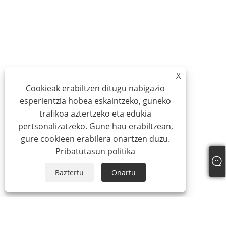
X
Cookieak erabiltzen ditugu nabigazio
esperientzia hobea eskaintzeko, guneko
trafikoa aztertzeko eta edukia
pertsonalizatzeko. Gune hau erabiltzean,
gure cookieen erabilera onartzen duzu.
Pribatutasun politika
Baztertu
Onartu
Guri buruz