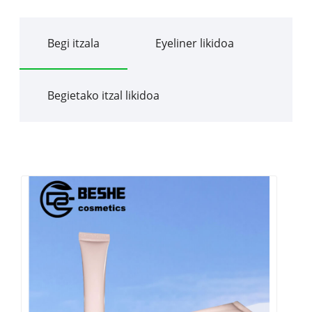
Begi itzala
Eyeliner likidoa
Begietako itzal likidoa