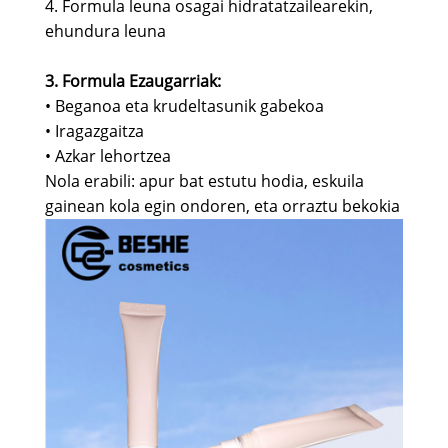
4. Formula leuna osagai hidratatzailearekin,
ehundura leuna
3. Formula Ezaugarriak:
• Beganoa eta krudeltasunik gabekoa
• Iragazgaitza
• Azkar lehortzea
Nola erabili: apur bat estutu hodia, eskuila
gainean kola egin ondoren, eta orraztu bekokia