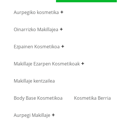
Aurpegiko kosmetika
Oinarrizko Makillajea
Ezpainen Kosmetikoa
Makillaje Ezarpen Kosmetikoak
Makillaje kentzailea
Body Base Kosmetikoa
Kosmetika Berria
Aurpegi Makillaje