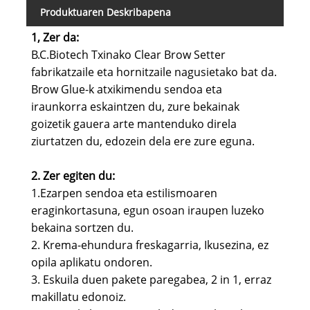
Produktuaren Deskribapena
1, Zer da:
B.C.Biotech Txinako Clear Brow Setter
fabrikatzaile eta hornitzaile nagusietako bat da.
Brow Glue-k atxikimendu sendoa eta
iraunkorra eskaintzen du, zure bekainak
goizetik gauera arte mantenduko direla
ziurtatzen du, edozein dela ere zure eguna.
2. Zer egiten du:
1.Ezarpen sendoa eta estilismoaren
eraginkortasuna, egun osoan iraupen luzeko
bekaina sortzen du.
2. Krema-ehundura freskagarria, Ikusezina, ez
opila aplikatu ondoren.
3. Eskuila duen pakete paregabea, 2 in 1, erraz
makillatu edonoiz.