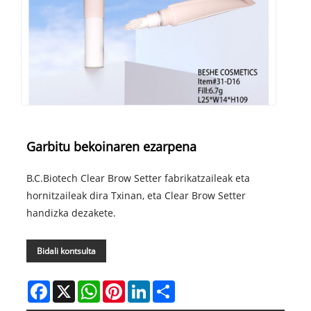
Garbitu bekoinaren ezarpena
B.C.Biotech Clear Brow Setter fabrikatzaileak eta
hornitzaileak dira Txinan, eta Clear Brow Setter
handizka dezakete.
Bidali kontsulta
Facebook
X
WhatsApp
Pinterest
LinkedIn
Share