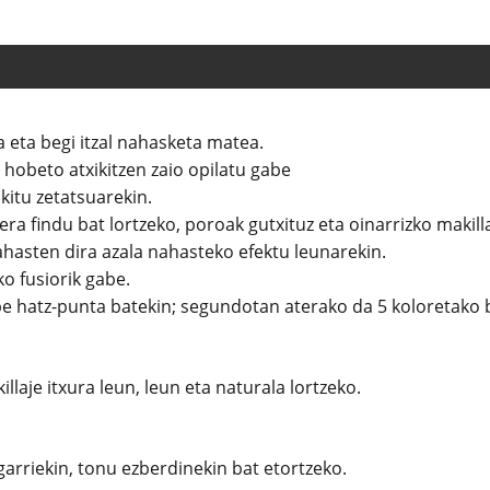
a eta begi itzal nahasketa matea.
 hobeto atxikitzen zaio opilatu gabe
kitu zetatsuarekin.
era findu bat lortzeko, poroak gutxituz eta oinarrizko makil
hasten dira azala nahasteko efektu leunarekin.
o fusiorik gabe.
e hatz-punta batekin; segundotan aterako da 5 koloretako be
illaje itxura leun, leun eta naturala lortzeko.
arriekin, tonu ezberdinekin bat etortzeko.