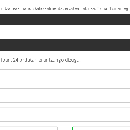
ornitzaileak, handizkako salmenta, erostea, fabrika, Txina, Txinan e
rioan. 24 ordutan erantzungo dizugu.