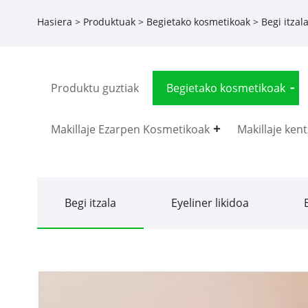
Hasiera
>
Produktuak
>
Begietako kosmetikoak
>
Begi itzal
Produktu guztiak
Begietako kosmetikoak
Makillaje Ezarpen Kosmetikoak
Makillaje kent
Begi itzala
Eyeliner likidoa