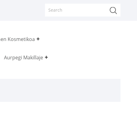
nen Kosmetikoa
Aurpegi Makillaje