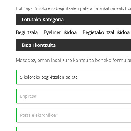
Hot Tags: 5 koloreko begi-itzalen paleta, fabrikatzaileak, h
Lotutako Kategoria
Begi itzala
Eyeliner likidoa
Begietako itzal likidoa
Bidali kontsulta
Mesedez, eman lasai zure kontsulta beheko formula