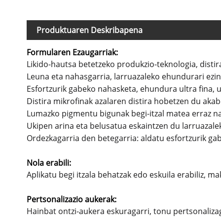
Produktuaren Deskribapena
Formularen Ezaugarriak:
Likido-hautsa betetzeko produkzio-teknologia, distir
Leuna eta nahasgarria, larruazaleko ehundurari ezin
Esfortzurik gabeko nahasketa, ehundura ultra fina, u
Distira mikrofinak azalaren distira hobetzen du akab
Lumazko pigmentu bigunak begi-itzal matea erraz na
Ukipen arina eta belusatua eskaintzen du larruazalek
Ordezkagarria den betegarria: aldatu esfortzurik gab
Nola erabili:
Aplikatu begi itzala behatzak edo eskuila erabiliz, mak
Pertsonalizazio aukerak:
Hainbat ontzi-aukera eskuragarri, tonu pertsonalizag