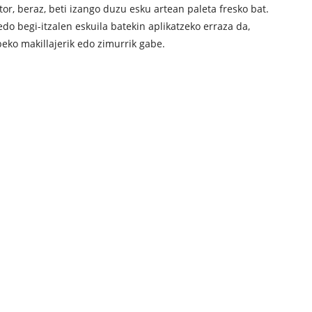
or, beraz, beti izango duzu esku artean paleta fresko bat.
do begi-itzalen eskuila batekin aplikatzeko erraza da,
beko makillajerik edo zimurrik gabe.