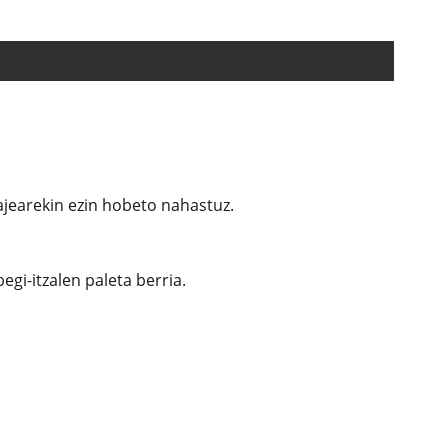
lajearekin ezin hobeto nahastuz.
gi-itzalen paleta berria.