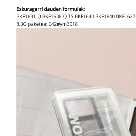
Eskuragarri dauden formulak:
BKF1631-Q BKF1638-Q-TS BKF1640 BKF1640 BKF1627
8.3G paketea: 642#ym3018