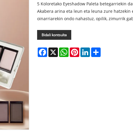
5 Koloretako Eyeshadow Paleta betegarriekin dat
Akabera arina eta leun eta leuna zure hatzekin e
oinarriarekin ondo nahastuz, opilik, zimurrik ga
Bidali kontsulta
Facebook
X
WhatsApp
Pinterest
LinkedIn
Share