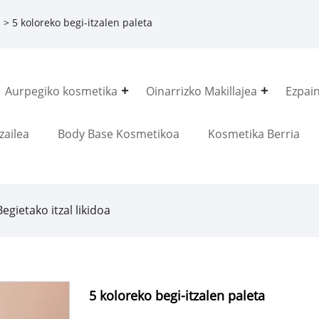
a
> 5 koloreko begi-itzalen paleta
Aurpegiko kosmetika
Oinarrizko Makillajea
Ezpai
zailea
Body Base Kosmetikoa
Kosmetika Berria
Begietako itzal likidoa
5 koloreko begi-itzalen paleta