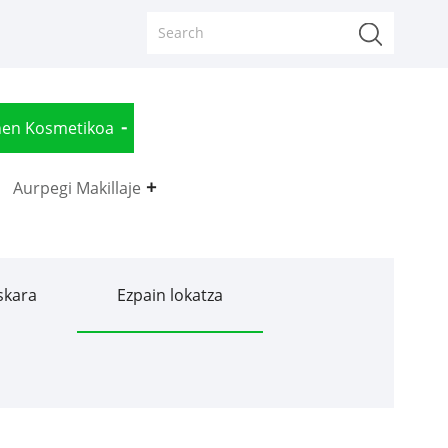
nen Kosmetikoa
Aurpegi Makillaje
skara
Ezpain lokatza