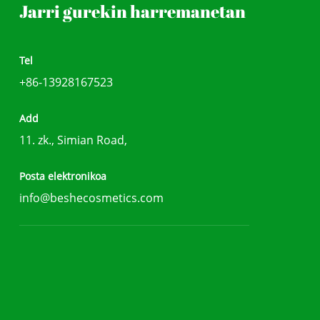
Jarri gurekin harremanetan
Tel
+86-13928167523
Add
11. zk., Simian Road,
Posta elektronikoa
info@beshecosmetics.com