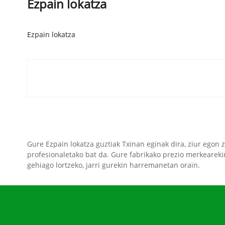
Ezpain lokatza
Ezpain lokatza
Gure Ezpain lokatza guztiak Txinan eginak dira, ziur egon z
profesionaletako bat da. Gure fabrikako prezio merkeareki
gehiago lortzeko, jarri gurekin harremanetan orain.