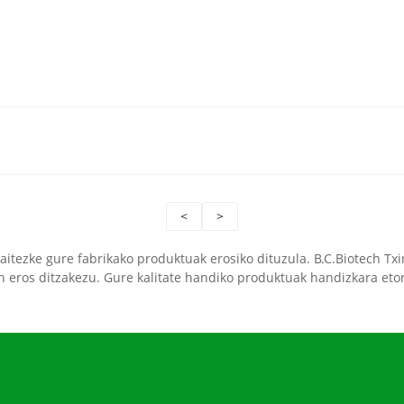
<
>
aitezke gure fabrikako produktuak erosiko dituzula. B.C.Biotech Txin
n eros ditzakezu. Gure kalitate handiko produktuak handizkara eto