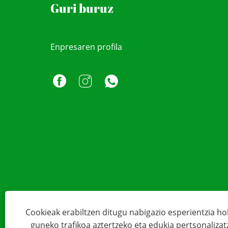
Guri buruz
Enpresaren profila
Cookieak erabiltzen ditugu nabigazio esperientzia ho
guneko trafikoa aztertzeko eta edukia pertsonaliza