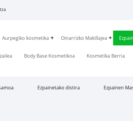
tza
Aurpegiko kosmetika
Oinarrizko Makillajea
Ezpai
zailea
Body Base Kosmetikoa
Kosmetika Berria
lsamoa
Ezpainetako distira
Ezpainen Ma