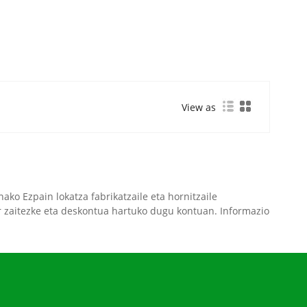
View as
ako Ezpain lokatza fabrikatzaile eta hornitzaile
r zaitezke eta deskontua hartuko dugu kontuan. Informazio