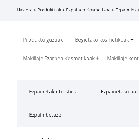
Hasiera
>
Produktuak
>
Ezpainen Kosmetikoa
> Ezpain loka
Produktu guztiak
Begietako kosmetikoak
Makillaje Ezarpen Kosmetikoak
Makillaje kent
Ezpainetako Lipstick
Ezpainetako ba
Ezpain betaze