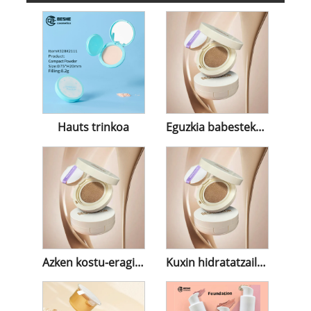
Hauts trinkoa
Eguzkia babesteko kuxina
Azken kostu-eraginkorra kuxin
Kuxin hidratatzailea