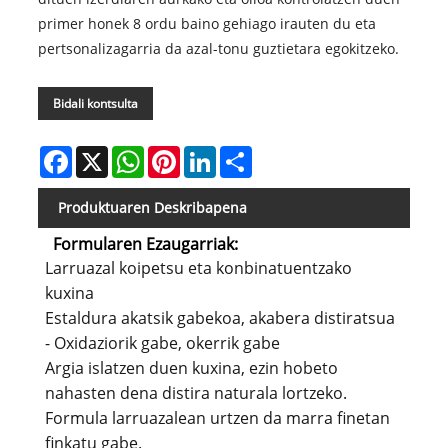
primer honek 8 ordu baino gehiago irauten du eta
pertsonalizagarria da azal-tonu guztietara egokitzeko.
Bidali kontsulta
Facebook
X
WhatsApp
Pinterest
LinkedIn
Share
Produktuaren Deskribapena
Formularen Ezaugarriak:
Larruazal koipetsu eta konbinatuentzako
kuxina
Estaldura akatsik gabekoa, akabera distiratsua
- Oxidaziorik gabe, okerrik gabe
Argia islatzen duen kuxina, ezin hobeto
nahasten dena distira naturala lortzeko.
Formula larruazalean urtzen da marra finetan
finkatu gabe.