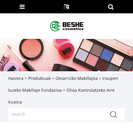
Hasiera
>
Produktuak
>
Oinarrizko Makillajea
>
Iraupen
luzeko Makillaje Fundazioa
> Olioa Kontrolatzeko Aire
Kuxina