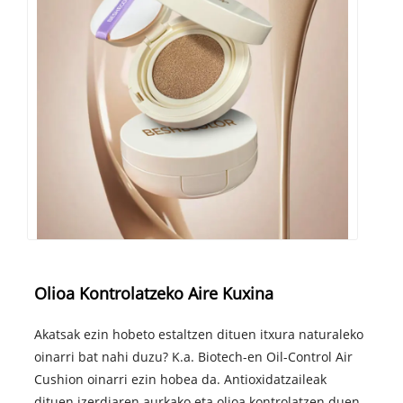
Olioa Kontrolatzeko Aire Kuxina
Akatsak ezin hobeto estaltzen dituen itxura naturaleko
oinarri bat nahi duzu? K.a. Biotech-en Oil-Control Air
Cushion oinarri ezin hobea da. Antioxidatzaileak
dituen izerdiaren aurkako eta olioa kontrolatzen duen