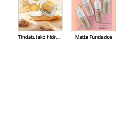
Tindatutako hidratatzailea
Matte Fundazioa