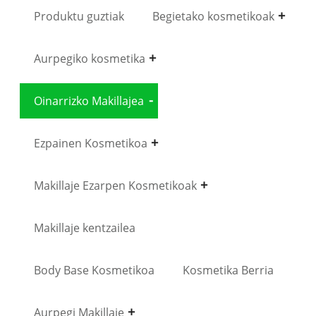
Produktu guztiak
Begietako kosmetikoak
Aurpegiko kosmetika
Oinarrizko Makillajea
Ezpainen Kosmetikoa
Makillaje Ezarpen Kosmetikoak
Makillaje kentzailea
Body Base Kosmetikoa
Kosmetika Berria
Aurpegi Makillaje