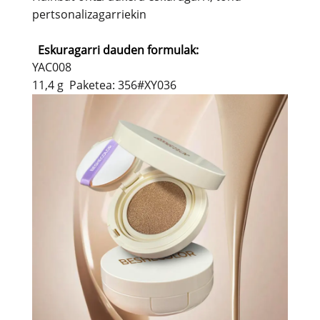
pertsonalizagarriekin
Eskuragarri dauden formulak:
YAC008
11,4 g Paketea: 356#XY036