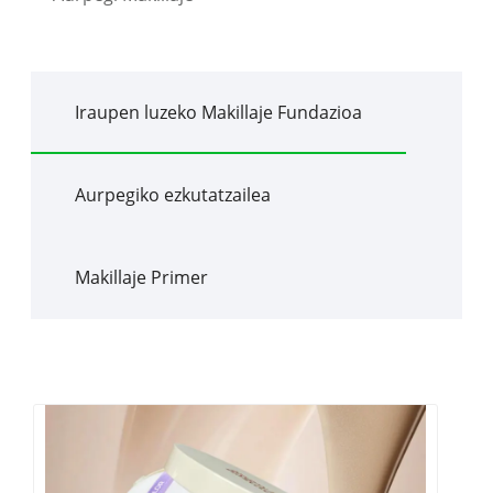
Iraupen luzeko Makillaje Fundazioa
Aurpegiko ezkutatzailea
Makillaje Primer