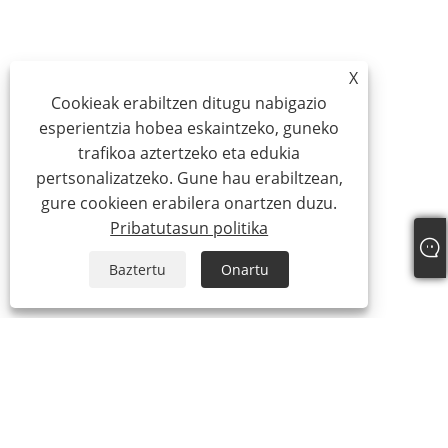
X
Cookieak erabiltzen ditugu nabigazio
esperientzia hobea eskaintzeko, guneko
trafikoa aztertzeko eta edukia
pertsonalizatzeko. Gune hau erabiltzean,
gure cookieen erabilera onartzen duzu.
Pribatutasun politika
Baztertu
Onartu
Guri buruz
Enpresaren profila