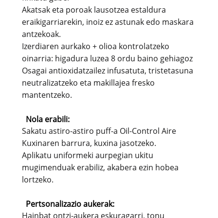
Akatsak eta poroak lausotzea estaldura
eraikigarriarekin, inoiz ez astunak edo maskara
antzekoak.
Izerdiaren aurkako + olioa kontrolatzeko
oinarria: higadura luzea 8 ordu baino gehiagoz
Osagai antioxidatzailez infusatuta, tristetasuna
neutralizatzeko eta makillajea fresko
mantentzeko.
Nola erabili:
Sakatu astiro-astiro puff-a Oil-Control Aire
Kuxinaren barrura, kuxina jasotzeko.
Aplikatu uniformeki aurpegian ukitu
mugimenduak erabiliz, akabera ezin hobea
lortzeko.
Pertsonalizazio aukerak:
Hainbat ontzi-aukera eskuragarri, tonu