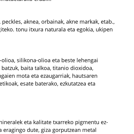
 peckles, aknea, orbainak, akne markak, etab.,
iteko. tonu itxura naturala eta egokia, ukipen
-olioa, silikona-olioa eta beste lehengai
batzuk, baita talkoa, titanio dioxidoa,
ngaien mota eta ezaugarriak, hautsaren
ikoak, esate baterako, ezkutatzea eta
mineralek eta kalitate txarreko pigmentu ez-
a eragingo dute, giza gorputzean metal