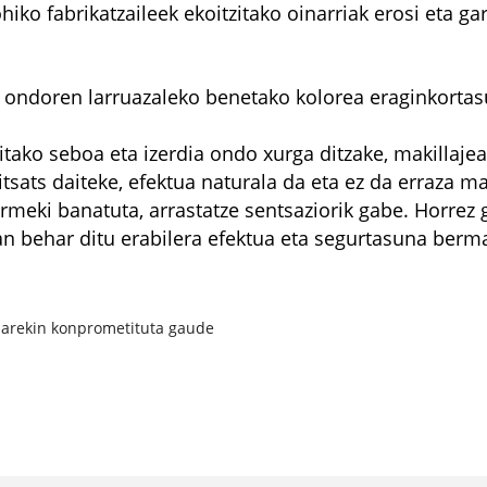
hiko fabrikatzaileek ekoitzitako oinarriak erosi eta ga
n ondoren larruazaleko benetako kolorea eraginkortas
uritako seboa eta izerdia ondo xurga ditzake, makillaj
sats daiteke, efektua naturala da eta ez da erraza ma
ormeki banatuta, arrastatze sentsaziorik gabe. Horrez 
an behar ditu erabilera efektua eta segurtasuna berm
uarekin konprometituta gaude