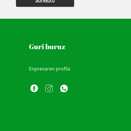
aurkeztu
Guri buruz
Enpresaren profila