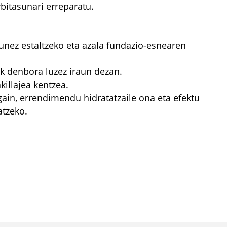
rbitasunari erreparatu.
unez estaltzeko eta azala fundazio-esnearen
eak denbora luzez iraun dezan.
killajea kentzea.
gain, errendimendu hidratatzaile ona eta efektu
atzeko.