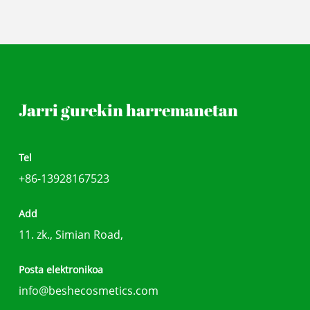
Jarri gurekin harremanetan
Tel
+86-13928167523
Add
11. zk., Simian Road,
Posta elektronikoa
info@beshecosmetics.com