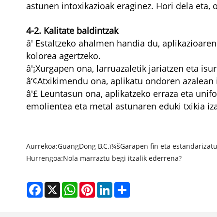
astunen intoxikazioak eraginez. Hori dela eta, o
4-2. Kalitate baldintzak
â' Estaltzeko ahalmen handia du, aplikazioare
kolorea agertzeko.
â'¡Xurgapen ona, larruazaletik jariatzen eta is
â‘¢Atxikimendu ona, aplikatu ondoren azalean it
â'£ Leuntasun ona, aplikatzeko erraza eta unif
emolientea eta metal astunaren eduki txikia iz
Aurrekoa:
GuangDong B.C.ï¼šGarapen fin eta estandarizat
Hurrengoa:
Nola marraztu begi itzalik ederrena?
Facebook
X
WhatsApp
Pinterest
LinkedIn
Share