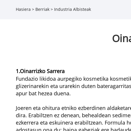
Hasiera
>
Berriak
>
Industria Albisteak
Oina
1.Oinarrizko Sarrera
Fundazio likidoa aurpegiko kosmetika kosmeti
glizerinarekin eta urarekin duten bateragarrita
apur bat hezea duena.
Joeren eta ohitura etniko ezberdinen aldaketar
dira. Erabiltzen ez denean, behealdean sedime
ezkerrera eta eskuinera erabiltzean. Formula ho
adostasun ona du; baina gabeziak ere badaude, 