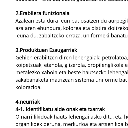
2.Erabilera funtzionala
Azalean estaldura leun bat osatzen du aurpegik
azalaren ehundura, kolorea eta distira doitzeko
leuna du, zabaltzeko erraza, uniformeki banatut
3.Produktuen Ezaugarriak
Gehien erabiltzen diren lehengaiak: petrolatoa, 
koipetsuak, etanola, glizerola, propilenglikola 
metalezko xaboia eta beste hautsezko lehengai
sakabanaketa matrizean sistema uniforme bat o
kolorazioa.
4.neurriak
4-1. Identifikatu alde onak eta txarrak
Oinarri likidoak hauts lehengai asko ditu, eta 
organikoek beruna, merkurioa eta artsenikoa be