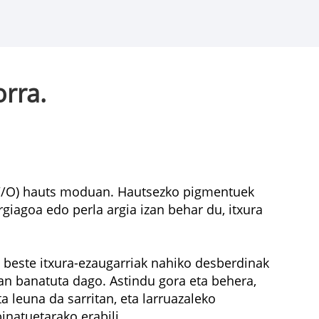
orra.
 (W/O) hauts moduan. Hautsezko pigmentuek
rgiagoa edo perla argia izan behar du, itxura
a beste itxura-ezaugarriak nahiko desberdinak
an banatuta dago. Astindu gora eta behera,
a leuna da sarritan, eta larruazaleko
inatuetarako erabili.