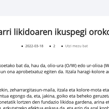
rri likidoaren ikuspegi orok
●
2022-03-18
●
2
●
Utzi mezu bat
koetako bat da, hau da, olio-ura (O/W) edo ur-olioa
sun ona aprobetxatuz egiten da. Itzala haragi-kolore a
ekin, zeharrargitasun-maila, itzala eta kolore-mota et
ntua egongo da, eta, jakina, goiko eta beheko geruzet
netatik lortzen den fundazio likidoa gardena, arina et
ezkutatzeko efektua eskasa da, eta ezin da azal konb