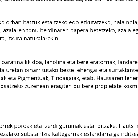
o orban batzuk estaltzeko edo ezkutatzeko, hala nola,
, azalaren tonu berdinaren papera betetzeko, azala eg
a, itxura naturalarekin.
parafina likidoa, lanolina eta bere eratorriak, landare
eta uretan oinarritutako beste lehengai eta surfaktante 
ak eta Pigmentuak, Tindagaiak, etab. Hautsaren lehe
satzeko zuzenean eragiten du bere propietate kosmet
horrek poroak eta izerdi guruinak estal ditzake. Hauts 
zalako substantzia kaltegarriak estandarra gainditze