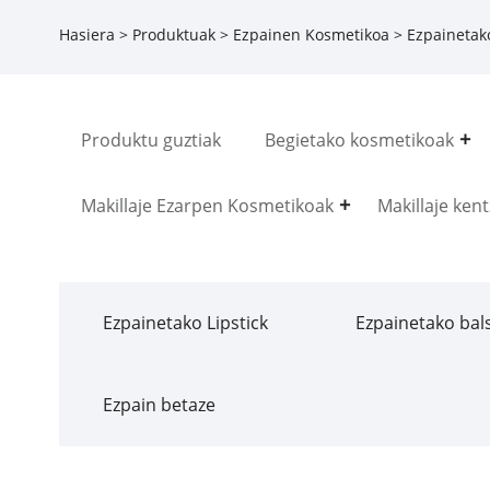
Hasiera
>
Produktuak
>
Ezpainen Kosmetikoa
>
Ezpainetako
Produktu guztiak
Begietako kosmetikoak
Makillaje Ezarpen Kosmetikoak
Makillaje kent
Ezpainetako Lipstick
Ezpainetako ba
Ezpain betaze