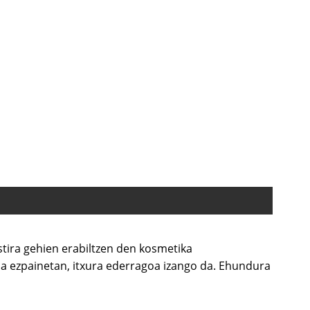
istira gehien erabiltzen den kosmetika
 da ezpainetan, itxura ederragoa izango da. Ehundura