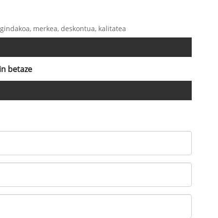
 egindakoa, merkea, deskontua, kalitatea
in betaze