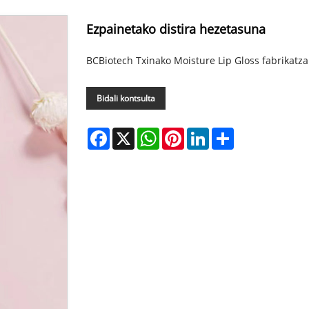
Ezpainetako distira hezetasuna
BCBiotech Txinako Moisture Lip Gloss fabrikatzai
Bidali kontsulta
Facebook
X
WhatsApp
Pinterest
LinkedIn
Share