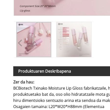
Produktuaren Deskribapena
Zer da hau:
BCBiotech Txinako Moisture Lip Gloss fabrikatzaile, 
produktuetako bat da, oso olio hidratatzaile mota g
hiru dimentsioko sentsazio arina eta sendoa da mak
Osagaien tamaina: L20*W20*H88mm (Elementua