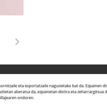
hornitzaile eta esportatzaile nagusietako bat da. Ezpainen d
uztietan aberatsa da, ezpainetan distira eta zeharrargitsua
illajearen ondoren.