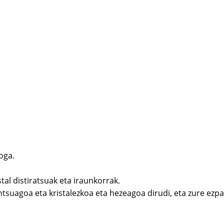
oga.
tal distiratsuak eta iraunkorrak.
untsuagoa eta kristalezkoa eta hezeagoa dirudi, eta zure ezp