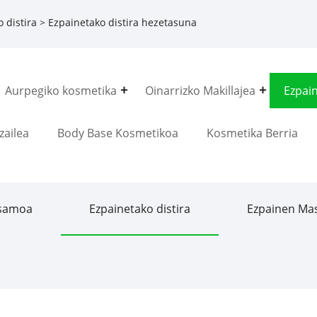
 distira
> Ezpainetako distira hezetasuna
Aurpegiko kosmetika
Oinarrizko Makillajea
Ezpai
zailea
Body Base Kosmetikoa
Kosmetika Berria
lsamoa
Ezpainetako distira
Ezpainen Ma