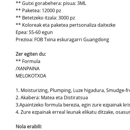
** Gutxi gorabehera: pisua: 3ML
** Paketea: 12000 pz
** Betetzeko itzala: 3000 pz
** Koloreak eta paketea pertsonaliza daitezke
Epea: 55-60 egun
Prezioa: FOB Txina eskuragarri Guangdong
Zer egiten du:
** Formula
/XANPAINA
MELOKOTXOA
1. Moisturizing, Plumping, Luze higadura, Smudge-fr
2. Akabera: Matea eta Distiratsua
3.Apaintzeko formula berezia, egin zure ezpainak kris
4. Zure ezpainak erreal leunak elikatu ditzake, osas
Nola erabili: