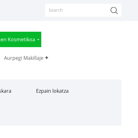
nen Kosmetikoa
Aurpegi Makillaje
skara
Ezpain lokatza