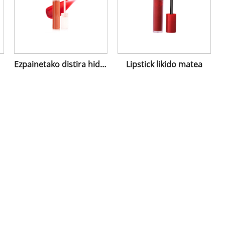
Ezpainetako distira hidratatzailea
Lipstick likido matea