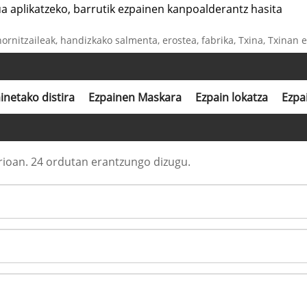
tua aplikatzeko, barrutik ezpainen kanpoalderantz hasita
hornitzaileak, handizkako salmenta, erostea, fabrika, Txina, Txinan
inetako distira
Ezpainen Maskara
Ezpain lokatza
Ezpa
rioan. 24 ordutan erantzungo dizugu.