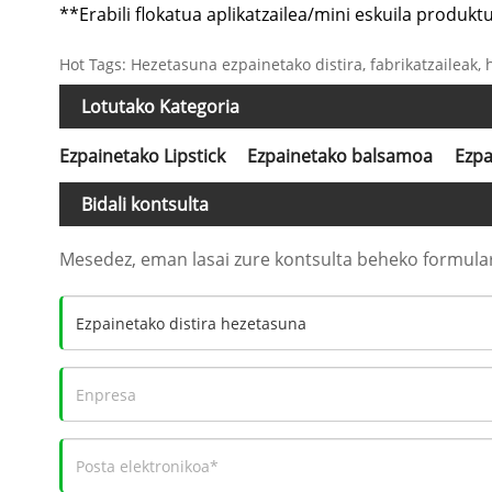
**Erabili flokatua aplikatzailea/mini eskuila produk
Hot Tags: Hezetasuna ezpainetako distira, fabrikatzaileak, 
Lotutako Kategoria
Ezpainetako Lipstick
Ezpainetako balsamoa
Ezpa
Bidali kontsulta
Mesedez, eman lasai zure kontsulta beheko formula