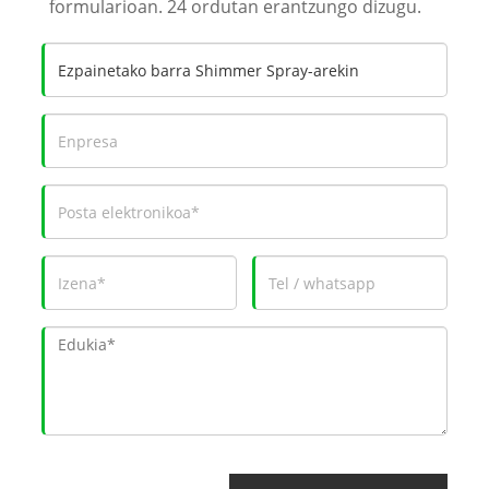
formularioan. 24 ordutan erantzungo dizugu.