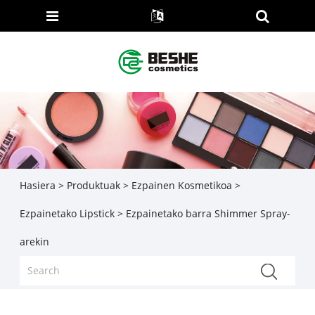
Hasiera
>
Produktuak
>
Ezpainen Kosmetikoa
>
Ezpainetako Lipstick
> Ezpainetako barra Shimmer Spray-
arekin