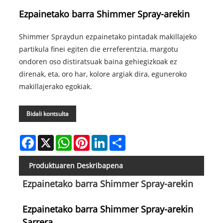
Ezpainetako barra Shimmer Spray-arekin
Shimmer Spraydun ezpainetako pintadak makillajeko
partikula finei egiten die erreferentzia, margotu
ondoren oso distiratsuak baina gehiegizkoak ez
direnak, eta, oro har, kolore argiak dira, eguneroko
makillajerako egokiak.
Bidali kontsulta
Facebook
X
WhatsApp
Pinterest
LinkedIn
Share
Produktuaren Deskribapena
Ezpainetako barra Shimmer Spray-arekin
Ezpainetako barra Shimmer Spray-arekin
Sarrera