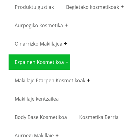
Produktu guztiak
Begietako kosmetikoak
Aurpegiko kosmetika
Oinarrizko Makillajea
Ezpainen Kosmetikoa
Makillaje Ezarpen Kosmetikoak
Makillaje kentzailea
Body Base Kosmetikoa
Kosmetika Berria
Aurpegi Makillaje