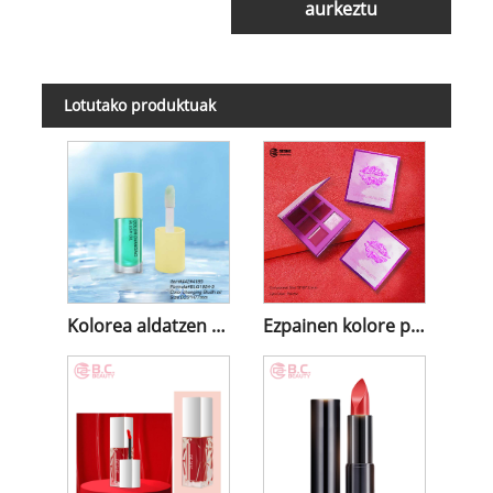
aurkeztu
Lotutako produktuak
Kolorea aldatzen duen Blush Olioa
Ezpainen kolore paleta