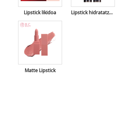
Lipstick likidoa
Lipstick hidratatzailea
Matte Lipstick