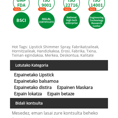
Hot Tags: Lipstick Shimmer Spray, Fabrikatzaileak,
Hornitzaileak, Handizkakoa, Erosi, Fabrika, Txina,
Txinan egindakoa, Merkea, Deskontua, Kalitate
Lotutako Kategoria
Ezpainetako Lipstick
Ezpainetako balsamoa
Ezpainetako distira
Ezpainen Maskara
Ezpain lokatza
Ezpain betaze
Bidali kontsulta
Mesedez, eman lasai zure kontsulta beheko