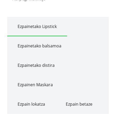
Ezpainetako Lipstick
Ezpainetako balsamoa
Ezpainetako distira
Ezpainen Maskara
Ezpain lokatza
Ezpain betaze