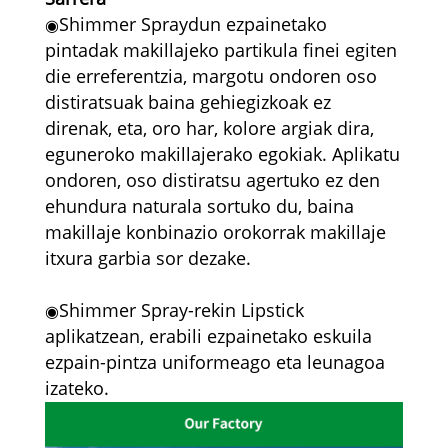
Shimmer Spraydun ezpainetako
◉
pintadak makillajeko partikula finei egiten
die erreferentzia, margotu ondoren oso
distiratsuak baina gehiegizkoak ez
direnak, eta, oro har, kolore argiak dira,
eguneroko makillajerako egokiak. Aplikatu
ondoren, oso distiratsu agertuko ez den
ehundura naturala sortuko du, baina
makillaje konbinazio orokorrak makillaje
itxura garbia sor dezake.
Shimmer Spray-rekin Lipstick
◉
aplikatzean, erabili ezpainetako eskuila
ezpain-pintza uniformeago eta leunagoa
izateko.