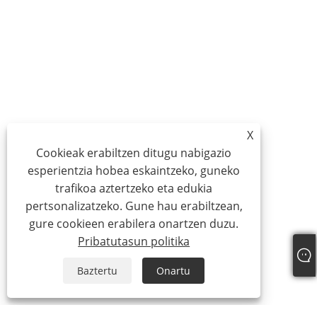
X
Cookieak erabiltzen ditugu nabigazio
esperientzia hobea eskaintzeko, guneko
trafikoa aztertzeko eta edukia
pertsonalizatzeko. Gune hau erabiltzean,
gure cookieen erabilera onartzen duzu.
Pribatutasun politika
Baztertu
Onartu