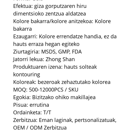
Efektua: giza gorputzaren hiru
dimentsioko zentzua aldatzea
Kolore bakarra/kolore anitzekoa: Kolore
bakarra
Ezaugarri: Kolore errendatze handia, ez da
hauts erraza hegan egiteko
Ziurtagiria: MSDS, GMP, FDA
Jatorri lekua: Zhong Shan
Produktuaren izena: hauts solteak
kontouring
Koloreak: bezeroak zehaztutako kolorea
MOQ: 500-12000PCS / SKU
Egokia: Bizitzako ohiko makillajea
Pisua: errutina
Ordainketa: T/T
Zerbitzua: Eman laginak, pertsonalizatuak,
OEM / ODM Zerbitzua