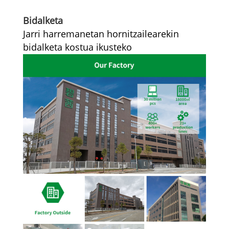
Bidalketa
Jarri harremanetan hornitzailearekin
bidalketa kostua ikusteko