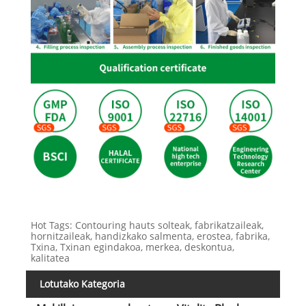
Hot Tags: Contouring hauts solteak, fabrikatzaileak,
hornitzaileak, handizkako salmenta, erostea, fabrika,
Txina, Txinan egindakoa, merkea, deskontua,
kalitatea
Lotutako Kategoria