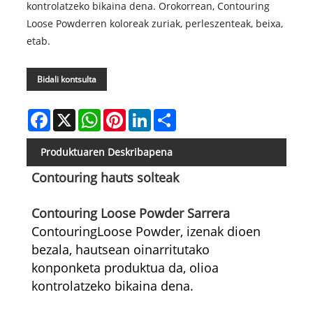
kontrolatzeko bikaina dena. Orokorrean, Contouring
Loose Powderren koloreak zuriak, perleszenteak, beixa,
etab.
Bidali kontsulta
Facebook
X
WhatsApp
Pinterest
LinkedIn
Share
Produktuaren Deskribapena
Contouring hauts solteak
Contouring Loose Powder Sarrera
ContouringLoose Powder, izenak dioen
bezala, hautsean oinarritutako
konponketa produktua da, olioa
kontrolatzeko bikaina dena.