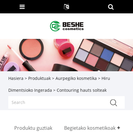
Hasiera
>
Produktuak
>
Aurpegiko kosmetika
>
Hiru
Dimentsioko Ingerada
> Contouring hauts solteak
Produktu guztiak
Begietako kosmetikoak