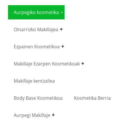
Aurpegiko kosmetika
Oinarrizko Makillajea
Ezpainen Kosmetikoa
Makillaje Ezarpen Kosmetikoak
Makillaje kentzailea
Body Base Kosmetikoa
Kosmetika Berria
Aurpegi Makillaje