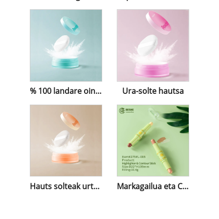
% 100 landare oinarritutako ezarpena hauts solteak
Ura-solte hautsa
Hauts solteak urtzen
Markagailua eta Contour Stick