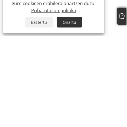
gure cookieen erabilera onartzen duzu.
Pribatutasun politika
Baztertu
Onartu
Guri buruz
Enpresaren profila
Produktuak