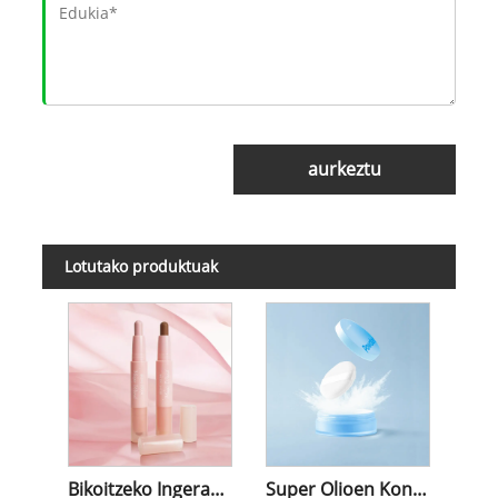
aurkeztu
Lotutako produktuak
Bikoitzeko Ingerada Stick
Super Olioen Kontrol Solea hautsa