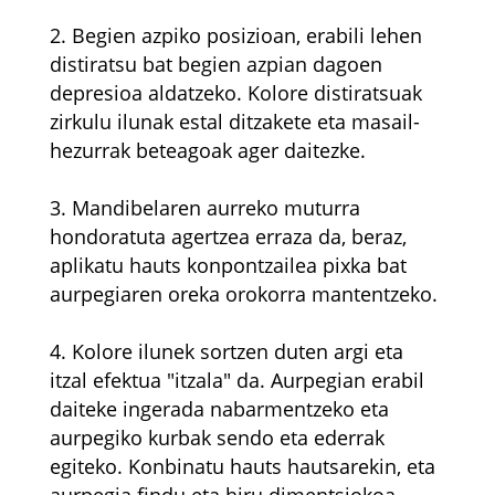
2. Begien azpiko posizioan, erabili lehen
distiratsu bat begien azpian dagoen
depresioa aldatzeko. Kolore distiratsuak
zirkulu ilunak estal ditzakete eta masail-
hezurrak beteagoak ager daitezke.
3. Mandibelaren aurreko muturra
hondoratuta agertzea erraza da, beraz,
aplikatu hauts konpontzailea pixka bat
aurpegiaren oreka orokorra mantentzeko.
4. Kolore ilunek sortzen duten argi eta
itzal efektua "itzala" da. Aurpegian erabil
daiteke ingerada nabarmentzeko eta
aurpegiko kurbak sendo eta ederrak
egiteko. Konbinatu hauts hautsarekin, eta
aurpegia findu eta hiru dimentsiokoa