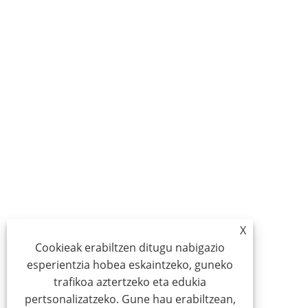
X
Cookieak erabiltzen ditugu nabigazio
esperientzia hobea eskaintzeko, guneko
trafikoa aztertzeko eta edukia
pertsonalizatzeko. Gune hau erabiltzean,