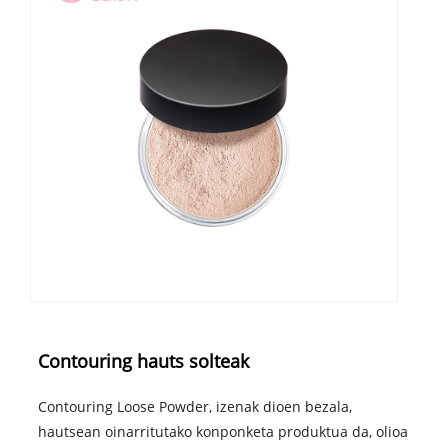
Contouring hauts solteak
Contouring Loose Powder, izenak dioen bezala,
hautsean oinarritutako konponketa produktua da, olioa