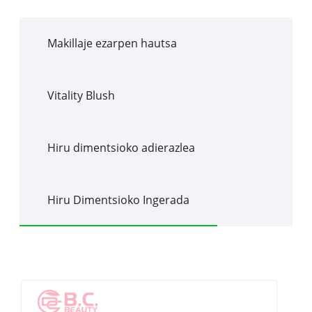
Makillaje ezarpen hautsa
Vitality Blush
Hiru dimentsioko adierazlea
Hiru Dimentsioko Ingerada