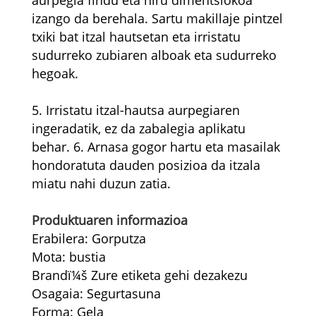
izango da berehala. Sartu makillaje pintzel
txiki bat itzal hautsetan eta irristatu
sudurreko zubiaren alboak eta sudurreko
hegoak.
5. Irristatu itzal-hautsa aurpegiaren
ingeradatik, ez da zabalegia aplikatu
behar. 6. Arnasa gogor hartu eta masailak
hondoratuta dauden posizioa da itzala
miatu nahi duzun zatia.
Produktuaren informazioa
Erabilera: Gorputza
Mota: bustia
Brandï¼š Zure etiketa gehi dezakezu
Osagaia: Segurtasuna
Forma: Gela