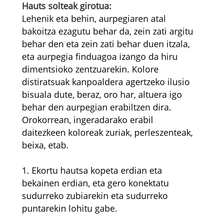
Hauts solteak girotua:
Lehenik eta behin, aurpegiaren atal
bakoitza ezagutu behar da, zein zati argitu
behar den eta zein zati behar duen itzala,
eta aurpegia finduagoa izango da hiru
dimentsioko zentzuarekin. Kolore
distiratsuak kanpoaldera agertzeko ilusio
bisuala dute, beraz, oro har, altuera igo
behar den aurpegian erabiltzen dira.
Orokorrean, ingeradarako erabil
daitezkeen koloreak zuriak, perleszenteak,
beixa, etab.
1. Ekortu hautsa kopeta erdian eta
bekainen erdian, eta gero konektatu
sudurreko zubiarekin eta sudurreko
puntarekin lohitu gabe.