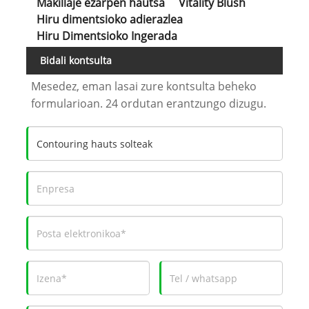
Makillaje ezarpen hautsa
Vitality Blush
Hiru dimentsioko adierazlea
Hiru Dimentsioko Ingerada
Bidali kontsulta
Mesedez, eman lasai zure kontsulta beheko
formularioan. 24 ordutan erantzungo dizugu.